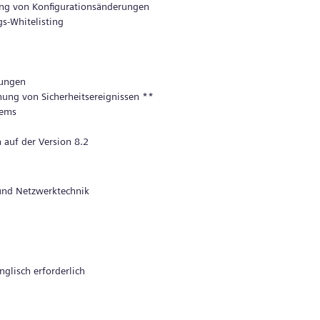
ung von Konfigurationsänderungen
s-Whitelisting
rungen
hung von Sicherheitsereignissen **
tems
 auf der Version 8.2
 und Netzwerktechnik
glisch erforderlich