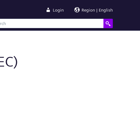
Login
Region | English
EC)